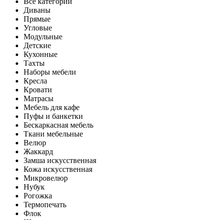
Все категории
Диваны
Прямые
Угловые
Модульные
Детские
Кухонные
Тахты
Наборы мебели
Кресла
Кровати
Матрасы
Мебель для кафе
Пуфы и банкетки
Бескаркасная мебель
Ткани мебельные
Велюр
Жаккард
Замша искусственная
Кожа искусственная
Микровелюр
Нубук
Рогожка
Термопечать
Флок