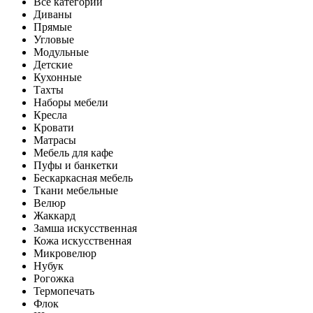
Все категории
Диваны
Прямые
Угловые
Модульные
Детские
Кухонные
Тахты
Наборы мебели
Кресла
Кровати
Матрасы
Мебель для кафе
Пуфы и банкетки
Бескаркасная мебель
Ткани мебельные
Велюр
Жаккард
Замша искусственная
Кожа искусственная
Микровелюр
Нубук
Рогожка
Термопечать
Флок