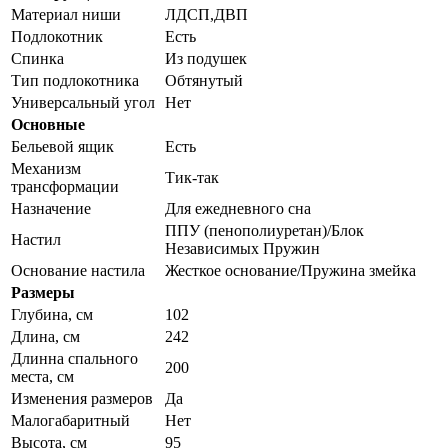
Материал ниши
ЛДСП,ДВП
Подлокотник
Есть
Спинка
Из подушек
Тип подлокотника
Обтянутый
Универсальный угол
Нет
Основные
Бельевой ящик
Есть
Механизм
Тик-так
трансформации
Назначение
Для ежедневного сна
ППУ (пенополиуретан)/Блок
Настил
Независимых Пружин
Основание настила
Жесткое основание/Пружина змейка
Размеры
Глубина, см
102
Длина, см
242
Длинна спального
200
места, см
Изменения размеров
Да
Малогабаритный
Нет
Высота, см
95