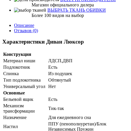
Магазин официального дилера
ВЫБРАТЬ ТКАНЬ ОБИВКИ
Более 100 видов на выбор
Описание
Отзывов (0)
Характеристики Диван Люксор
Конструкция
Материал ниши
ЛДСП,ДВП
Подлокотник
Есть
Спинка
Из подушек
Тип подлокотника
Обтянутый
Универсальный угол
Нет
Основные
Бельевой ящик
Есть
Механизм
Тик-так
трансформации
Назначение
Для ежедневного сна
ППУ (пенополиуретан)/Блок
Настил
Независимых Пружин