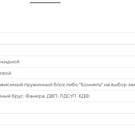
екидной
евой
висимый пружинный блок либо "Боннель" на выбор за
ный брус. Фанера. ДВП. ЛДСтП. ХДФ.