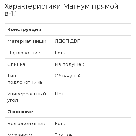
Характеристики Магнум прямой
в-1.1
Конструкция
Материал ниши
ЛДСП,ДВП
Подлокотник
Есть
Спинка
Из подушек
Тип
Обтянутый
подлокотника
Универсальный
Нет
угол
Основные
Бельевой ящик
Есть
Механизм
Тик-так