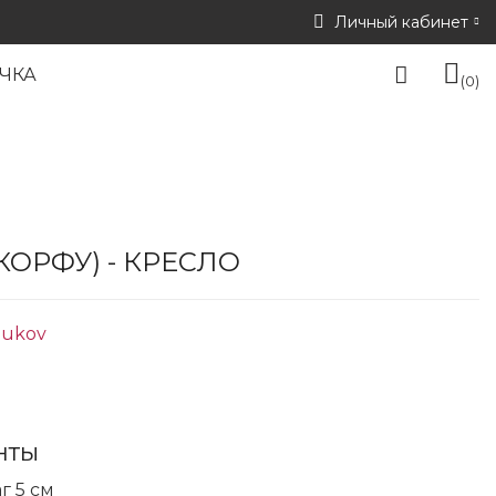
Личный кабинет
ЧКА
0
КОРФУ) - КРЕСЛО
lukov
нты
 5 см