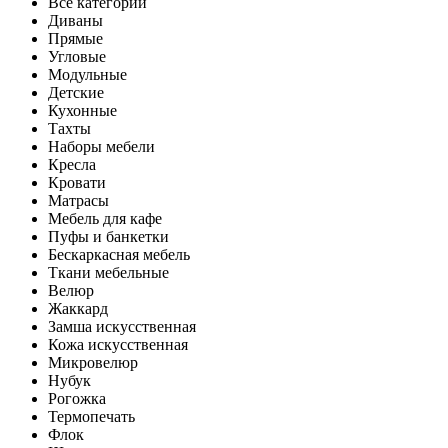
Все категории
Диваны
Прямые
Угловые
Модульные
Детские
Кухонные
Тахты
Наборы мебели
Кресла
Кровати
Матрасы
Мебель для кафе
Пуфы и банкетки
Бескаркасная мебель
Ткани мебельные
Велюр
Жаккард
Замша искусственная
Кожа искусственная
Микровелюр
Нубук
Рогожка
Термопечать
Флок