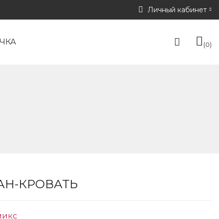
Личный кабинет
ЧКА
0
АН-КРОВАТЬ
микс