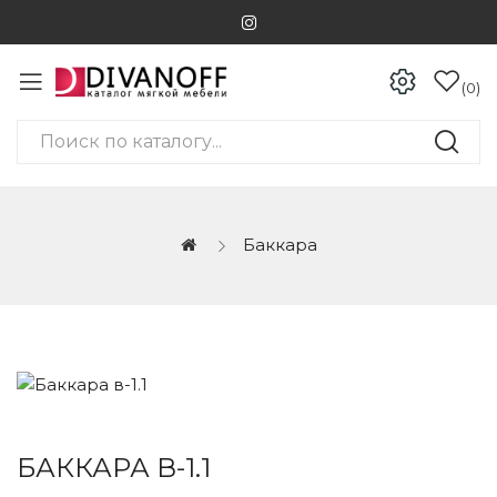
0
Баккара
БАККАРА В-1.1