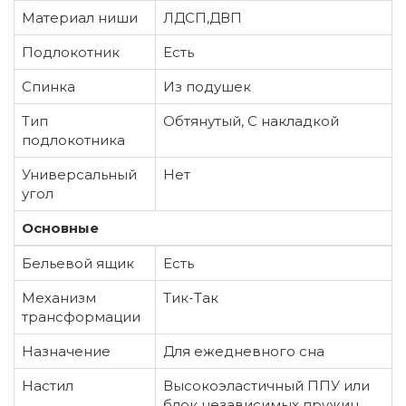
Материал ниши
ЛДСП,ДВП
Подлокотник
Есть
Спинка
Из подушек
Тип
Обтянутый, С накладкой
подлокотника
Универсальный
Нет
угол
Основные
Бельевой ящик
Есть
Механизм
Тик-Так
трансформации
Назначение
Для ежедневного сна
Настил
Высокоэластичный ППУ или
блок независимых пружин