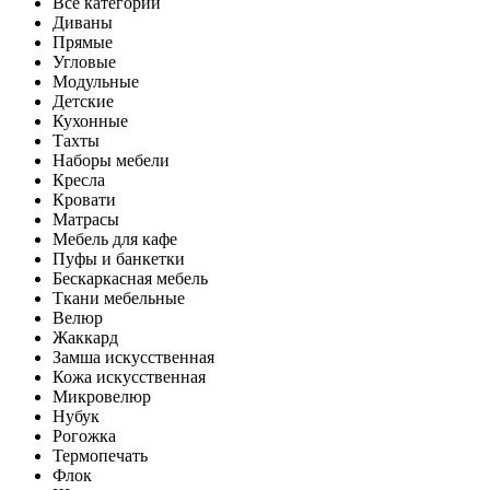
Все категории
Диваны
Прямые
Угловые
Модульные
Детские
Кухонные
Тахты
Наборы мебели
Кресла
Кровати
Матрасы
Мебель для кафе
Пуфы и банкетки
Бескаркасная мебель
Ткани мебельные
Велюр
Жаккард
Замша искусственная
Кожа искусственная
Микровелюр
Нубук
Рогожка
Термопечать
Флок