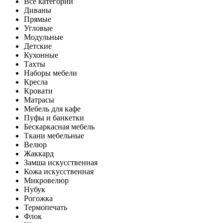
Все категории
Диваны
Прямые
Угловые
Модульные
Детские
Кухонные
Тахты
Наборы мебели
Кресла
Кровати
Матрасы
Мебель для кафе
Пуфы и банкетки
Бескаркасная мебель
Ткани мебельные
Велюр
Жаккард
Замша искусственная
Кожа искусственная
Микровелюр
Нубук
Рогожка
Термопечать
Флок