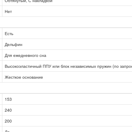
Обтянутый, С накладкой
Нет
Есть
Дельфин
Для ежедневного сна
Высокоэластичный ППУ или блок независимых пружин (по запро
Жесткое основание
153
240
200
Да