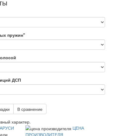
ты
мых пружин"
полосой
зиций ДСП
ладки
В сравнение
вный характер.
ЛАРУСИ
ЦЕНА
бели
ПРОИЗВОДИТЕЛЯ