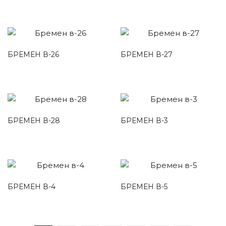
БРЕМЕН В-26
БРЕМЕН В-27
БРЕМЕН В-28
БРЕМЕН В-3
БРЕМЕН В-4
БРЕМЕН В-5