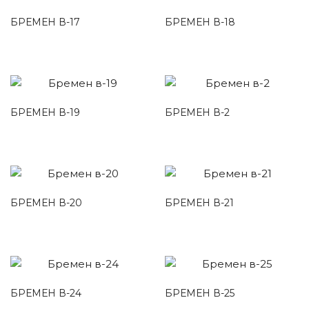
БРЕМЕН В-17
БРЕМЕН В-18
БРЕМЕН В-19
БРЕМЕН В-2
БРЕМЕН В-20
БРЕМЕН В-21
БРЕМЕН В-24
БРЕМЕН В-25