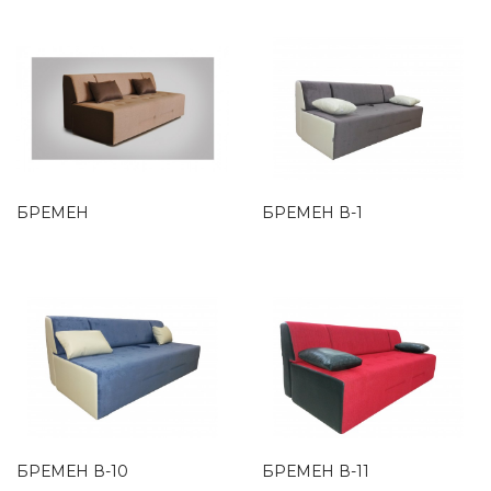
БРЕМЕН
БРЕМЕН В-1
БРЕМЕН В-10
БРЕМЕН В-11