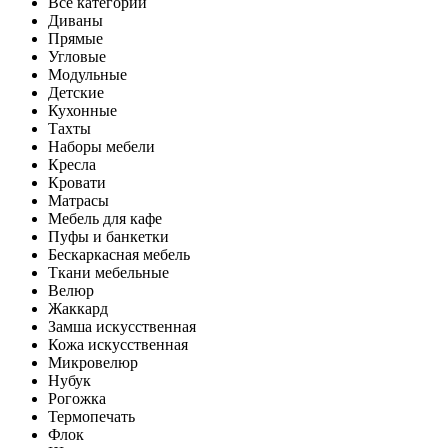
Все категории
Диваны
Прямые
Угловые
Модульные
Детские
Кухонные
Тахты
Наборы мебели
Кресла
Кровати
Матрасы
Мебель для кафе
Пуфы и банкетки
Бескаркасная мебель
Ткани мебельные
Велюр
Жаккард
Замша искусственная
Кожа искусственная
Микровелюр
Нубук
Рогожка
Термопечать
Флок